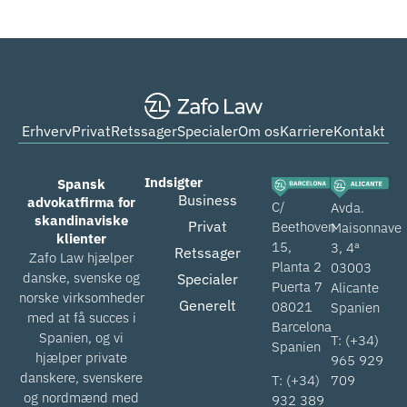
Erhverv
Privat
Retssager
Specialer
Om os
Karriere
Kontakt
Indsigter
Spansk
Business
advokatfirma for
C/
Avda.
skandinaviske
Privat
Beethoven
Maisonnave
klienter
15,
3, 4ª
Retssager
Zafo Law hjælper
Planta 2
03003
danske, svenske og
Specialer
Puerta 7
Alicante
norske virksomheder
Generelt
08021
Spanien
med at få succes i
Barcelona
Spanien, og vi
T: (+34)
Spanien
hjælper private
965 929
danskere, svenskere
T: (+34)
709
og nordmænd med
932 389