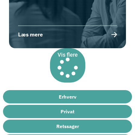
Læs mere
Vis flere
Erhverv
Privat
Retssager