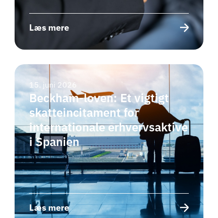
Læs mere
15. juni 2026
Beckham-loven: Et vigtigt
skatteincitament for
internationale erhvervsaktive
i Spanien
Læs mere