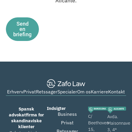
Alicante.
Send
en
briefing
Erhverv
Privat
Retssager
Specialer
Om os
Karriere
Kontakt
Indsigter
Spansk
Business
advokatfirma for
C/
Avda.
skandinaviske
Privat
Beethoven
Maisonnave
klienter
15,
3, 4ª
Retssager