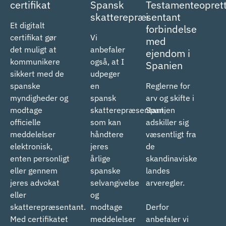
certifikat
Spansk
Testamenteoprett
skatterepræsentant
i
Et digitalt
forbindelse
certifikat gør
Vi
med
det muligt at
anbefaler
ejendom i
kommunikere
også, at I
Spanien
sikkert med de
udpeger
spanske
en
Reglerne for
myndigheder og
spansk
arv og skifte i
modtage
skatterepræsentant,
Spanien
officielle
som kan
adskiller sig
meddelelser
håndtere
væsentligt fra
elektronisk,
jeres
de
enten personligt
årlige
skandinaviske
eller gennem
spanske
landes
jeres advokat
selvangivelse
arveregler.
eller
og
skatterepræsentant.
modtage
Derfor
Med certifikatet
meddelelser
anbefaler vi