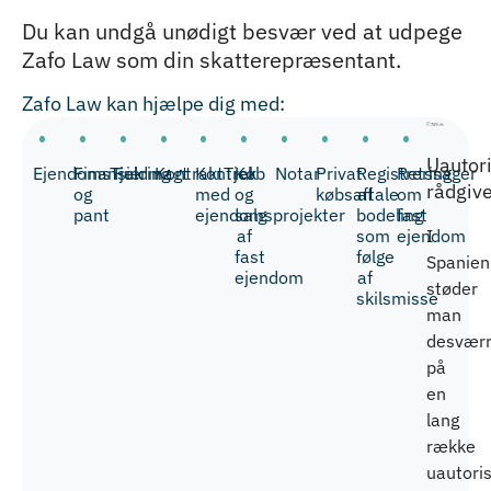
Du kan undgå unødigt besvær ved at udpege
Zafo Law som din skatterepræsentant.
Zafo Law kan hjælpe dig med:
Uautor
EjendomsTjek
Finansiering
Fuldmagt
KontraktTjek
Kontrol
Køb
Notar
Privat
Registrering
Retssager
rådgiv
og
med
og
købsaftale
af
om
pant
ejendomsprojekter
salg
bodeling
fast
af
som
ejendom
I
fast
følge
Spanien
ejendom
af
støder
skilsmisse
man
desvær
på
en
lang
række
uautori