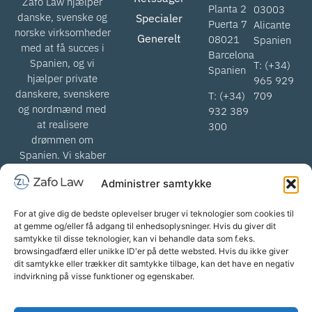
Zafo Law hjælper
Planta 2
03003
danske, svenske og
Specialer
Puerta 7
Alicante
norske virksomheder
Generelt
08021
Spanien
med at få succes i
Barcelona
Spanien, og vi
T: (+34)
Spanien
hjælper private
965 929
danskere, svenskere
T: (+34)
709
og nordmænd med
932 389
at realisere
300
drømmen om
Spanien. Vi skaber
værdi for
Administrer samtykke
skandinaviske
advokater, når vi
For at give dig de bedste oplevelser bruger vi teknologier som cookies til
hjælper med at
at gemme og/eller få adgang til enhedsoplysninger. Hvis du giver dit
komme igennem det
samtykke til disse teknologier, kan vi behandle data som f.eks.
spanske retssystem.
browsingadfærd eller unikke ID'er på dette websted. Hvis du ikke giver
dit samtykke eller trækker dit samtykke tilbage, kan det have en negativ
indvirkning på visse funktioner og egenskaber.
info@zafolaw.com | Alle rettigheder
Forretningsbetingelser