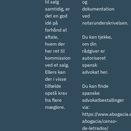
til salg
og
samtidig, er
dokumentation
det en god
ved
idé på
notarunderskrivelsen.
forhånd at
aftale,
Du kan tjekke,
hvem der
om din
har ret til
rådgiver er
kommission
autoriseret
ved et salg.
spansk
Ellers kan
advokat her.
der i visse
tilfælde
Du kan finde
opstå krav
spanske
fra flere
advokatbestallinger
mæglere.
via:
https://www.abogacia.e
abogacia/censo-
de-letrados/