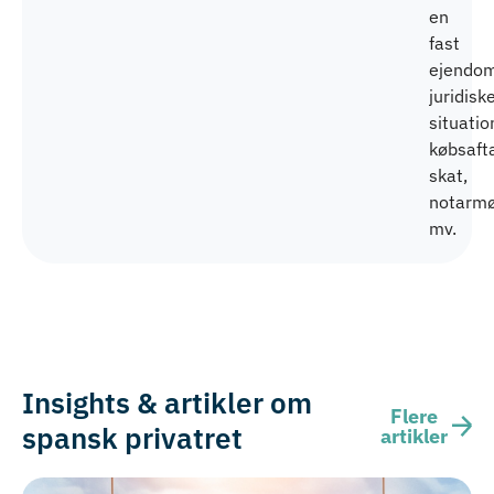
en
fast
ejendo
juridisk
situatio
købsafta
skat,
notarm
mv.
Insights & artikler om
Flere
spansk privatret
artikler