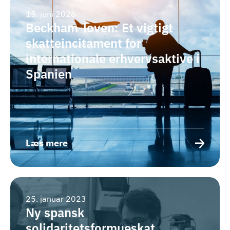
15. juni 2026
Beckham-loven: Et vigtigt
skatteincitament for
internationale erhvervsaktive i
Spanien
Læs mere
25. januar 2023
Ny spansk
solidaritetsformueskat