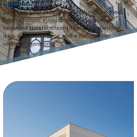
Spanien?
Zafo Law yder rådgivning i forbindelse med
internationale ejendomskøb i Spanien,
herunder turistlicenser til korttidsudlejning,
ikke-residentskat og andre forhold, der
vedrører ejendom.