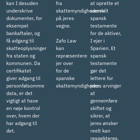
kan I desuden
fra
at oprette et
underskrive
skattemyndighederne
særskilt
dokumenter, for
på jeres
spansk
eksempel
vegne.
testamente
bankaftaler, og
for de aktiver,
få adgang til
Zafo Law
I ejer i
skatteoplysninger
kan
Spanien. Et
fra staten og
repræsentere
spansk
kommunen. Da
jer over
testamente
certifikatet
for de
gør det
giver adgang til
spanske
lettere for
personfølsomme
skattemyndigheder.
jeres arvinger
data, er det
at
vigtigt at have
gennemføre
en nøje kontrol
skiftet og
over, hvem der
sikrer, at
har adgang til
jeres ønsker
det.
reelt kan
respekteres,