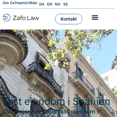
Om Os
Team
Artikler
DA
EN
NO
SE
Kontakt
Privat
Fast ejendom i Spanien
Overvejer I at købe fast ejendom i