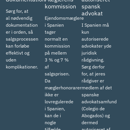
kommission
spansk
Sørg for, at
advokat
al nødvendig
Ejendomsmæglere
dokumentation
i Spanien
I Spanien må
er i orden, så
tager
kun
salgsprocessen
normalt en
autoriserede
kan forløbe
kommission
advokater yde
effektivt og
på mellem
juridisk
uden
3 % og 7 %
rådgivning.
komplikationer.
af
Sørg derfor
salgsprisen.
for, at jeres
Da
rådgiver er
mæglerhonorarer
medlem af det
ikke er
spanske
lovregulerede
advokatsamfund
i Spanien,
(Colegio de
kan de i
Abogados) og
nogle
dermed
tilfælde
autoriseret af