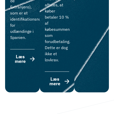
de
aftales, at
Extranjero),
køber
som er et
betaler 10 %
identifikationsnummer
af
for
købesummen
udlændinge i
som
Spanien.
forudbetaling.
Dette er dog
ikke et
Læs
lovkrav.
mere
Læs
mere