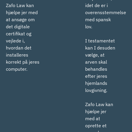
Zafo Law kan
idet de er i
hjælpe jer med
overensstemmelse
at ansøge om
med spansk
det digitale
lov.
certifikat og
vejlede i,
I testamentet
hvordan det
kan I desuden
installeres
vælge, at
korrekt på jeres
arven skal
computer.
behandles
efter jeres
hjemlands
lovgivning.
Zafo Law kan
hjælpe jer
med at
oprette et