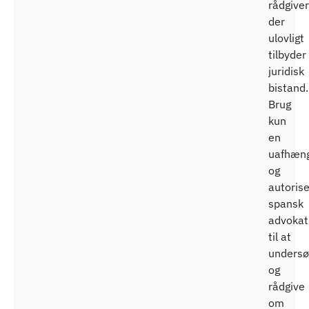
rådgiver
der
ulovligt
tilbyder
juridisk
bistand.
Brug
kun
en
uafhæng
og
autorise
spansk
advokat
til at
undersø
og
rådgive
om