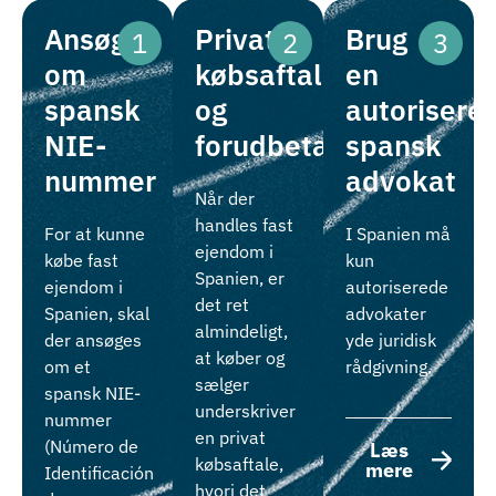
Ansøg
Privat
Brug
1
2
3
om
købsaftale
en
spansk
og
autoriseret
NIE-
forudbetaling
spansk
nummer
advokat
Når der
handles fast
For at kunne
I Spanien må
ejendom i
købe fast
kun
Spanien, er
ejendom i
autoriserede
det ret
Spanien, skal
advokater
almindeligt,
der ansøges
yde juridisk
at køber og
om et
rådgivning.
sælger
spansk NIE-
underskriver
nummer
en privat
(Número de
Læs
købsaftale,
mere
Identificación
hvori det