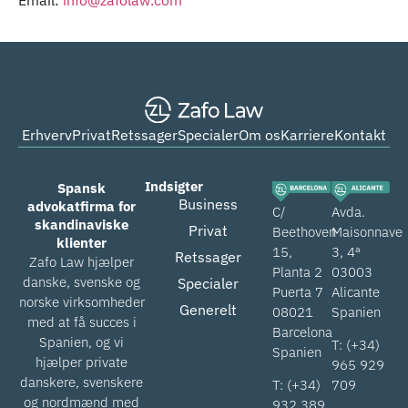
Erhverv
Privat
Retssager
Specialer
Om os
Karriere
Kontakt
Indsigter
Spansk
Business
advokatfirma for
C/
Avda.
skandinaviske
Privat
Beethoven
Maisonnave
klienter
15,
3, 4ª
Retssager
Zafo Law hjælper
Planta 2
03003
danske, svenske og
Specialer
Puerta 7
Alicante
norske virksomheder
Generelt
08021
Spanien
med at få succes i
Barcelona
Spanien, og vi
T: (+34)
Spanien
hjælper private
965 929
danskere, svenskere
T: (+34)
709
og nordmænd med
932 389