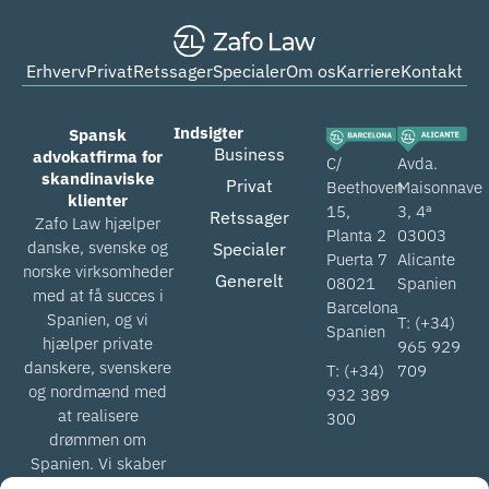
Erhverv
Privat
Retssager
Specialer
Om os
Karriere
Kontakt
Indsigter
Spansk
Business
advokatfirma for
C/
Avda.
skandinaviske
Privat
Beethoven
Maisonnave
klienter
15,
3, 4ª
Retssager
Zafo Law hjælper
Planta 2
03003
danske, svenske og
Specialer
Puerta 7
Alicante
norske virksomheder
Generelt
08021
Spanien
med at få succes i
Barcelona
Spanien, og vi
T: (+34)
Spanien
hjælper private
965 929
danskere, svenskere
T: (+34)
709
og nordmænd med
932 389
at realisere
300
drømmen om
Spanien. Vi skaber
værdi for