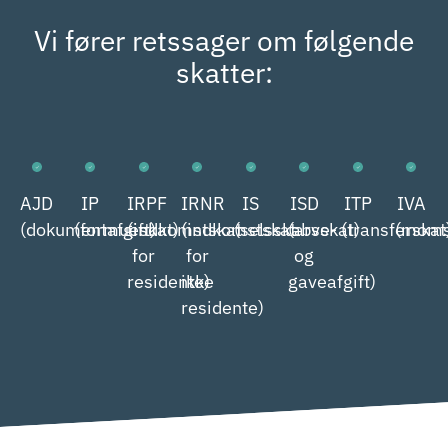
Vi fører retssager om følgende
skatter:
AJD
IP
IRPF
IRNR
IS
ISD
ITP
IVA
(dokumentafgift)
(formueskat)
(indkomstskat
(indkomstskat
(selsskabsskat)
(arve-
(transferskat
(moms
for
for
og
residente)
ikke
gaveafgift)
residente)