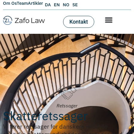
Om Os
Team
Artikler
DA
EN
NO
SE
Kontakt
Retssager
Skatteretssager
Vi fører retssager for danskere imod de