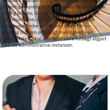
spanske skattemyndigheder. Retssager mod
offentlige myndigheder i Spanien føres efter en
særlig proces, der kaldes Contencioso-
Administrativo, og de kan naturligvis også
omhandle andre emner end skat. Før en
retssag mod en offentligt myndighed kan
påbegyndes, skal den først være forsøgt afgjort
ved de administrative instanser.