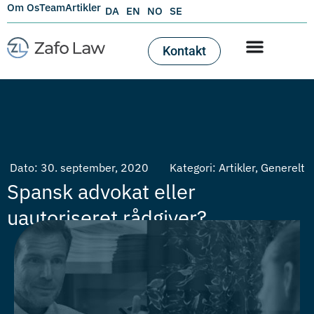
Om Os
Team
Artikler
DA
EN
NO
SE
Kontakt
Dato:
30. september, 2020
Kategori:
Artikler
,
Generelt
Spansk advokat eller
uautoriseret rådgiver?