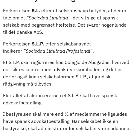
Forkortelsen
S.L.
efter et selskabsnavn betyder, at der er
tale om et
”Sociedad Limitada”
, det vil sige et spansk
selskab med begrænset hæftelse. Det svarer nogenlunde
til det danske ApS.
Forkortelsen
S.L.P.
efter selskabsnavnet
indikerer
”Sociedad Limitada
Profesional
”
.
Et S.L.P. skal registreres hos Colegio de Abogados, hvorved
der sikres kontrol med advokatvirksomheden, og det er
derfor også kun i selskabsformen S.L.P., at juridisk
rådgivning må tilbydes.
Flertallet af aktionærerne i et S.L.P. skal have spansk
advokatbestalling.
I bestyrelsen skal mere end ½ af medlemmerne ligeledes
have spansk advokatbestalling. Har selskabet ikke en
bestyrelse, skal administrator for selskabet være uddannet