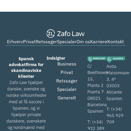
Erhverv
Privat
Retssager
Specialer
Om os
Karriere
Kontakt
Indsigter
Spansk
Business
advokatfirma for
C/
Avda.
skandinaviske
Privat
Beethoven
Maisonnave
klienter
15,
3, 4ª
Retssager
Zafo Law hjælper
Planta 2
03003
danske, svenske og
Specialer
Puerta 7
Alicante
norske virksomheder
Generelt
08021
Spanien
med at få succes i
Barcelona
Spanien, og vi
T: (+34)
Spanien
hjælper private
965 929
danskere, svenskere
T: (+34)
709
og nordmænd med
932 389