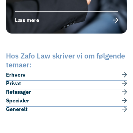
Læs mere
Hos Zafo Law skriver vi om følgende
temaer:
Erhverv
Privat
Retssager
Specialer
Generelt