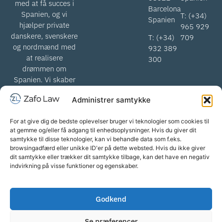
med at få succes i
Barcelona
Spanien, og vi
T: (+34)
Spanien
hjælper private
965 929
danskere, svenskere
T: (+34)
709
og nordmænd med
932 389
at realisere
300
drømmen om
Spanien. Vi skaber
værdi for
Administrer samtykke
skandinaviske
advokater, når vi
For at give dig de bedste oplevelser bruger vi teknologier som cookies til
hjælper med at
at gemme og/eller få adgang til enhedsoplysninger. Hvis du giver dit
komme igennem det
samtykke til disse teknologier, kan vi behandle data som f.eks.
spanske retssystem.
browsingadfærd eller unikke ID'er på dette websted. Hvis du ikke giver
dit samtykke eller trækker dit samtykke tilbage, kan det have en negativ
indvirkning på visse funktioner og egenskaber.
info@zafolaw.com | Alle rettigheder
Forretningsbetingelser
Godkend
forbeholdes. Copyright
Privatlivspolitik
2026 Zafo Law
Cookiepolitik
Se præferencer