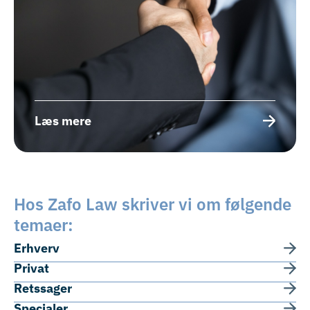
Læs mere
Hos Zafo Law skriver vi om følgende
temaer:
Erhverv
Privat
Retssager
Specialer