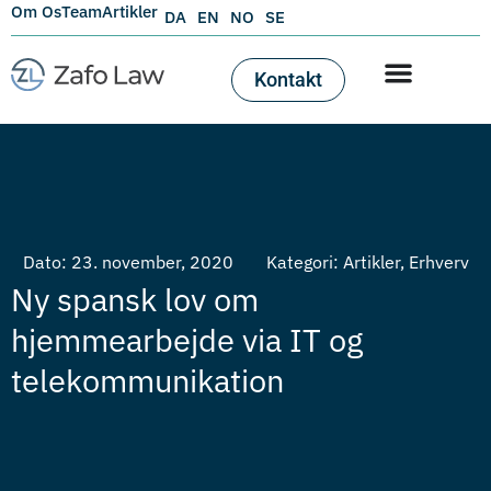
Om Os
Team
Artikler
DA
EN
NO
SE
Kontakt
Dato:
23. november, 2020
Kategori:
Artikler
,
Erhverv
Ny spansk lov om
hjemmearbejde via IT og
telekommunikation