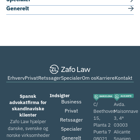
Generelt
Erhverv
Privat
Retssager
Specialer
Om os
Karriere
Kontakt
Indsigter
Spansk
Business
advokatfirma for
C/
Avda.
skandinaviske
Privat
Beethoven
Maisonnave
klienter
15,
3, 4ª
Retssager
Zafo Law hjælper
Planta 2
03003
danske, svenske og
Specialer
Puerta 7
Alicante
norske virksomheder
Generelt
08021
Spanien