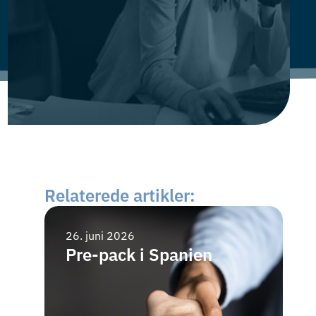
Relaterede artikler:
26. juni 2026
15
Pre-pack i Spanien
B
v
f