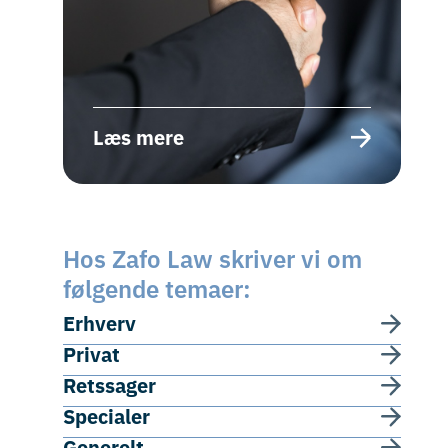
e
Læs mere
L
Hos Zafo Law skriver vi om
følgende temaer:
Erhverv
Privat
Retssager
Specialer
Generelt