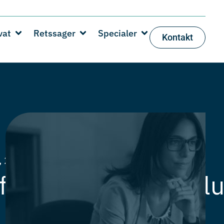
vat
Retssager
Specialer
Kontakt
, 2020
Kategori:
Artikler
,
Privat
formueskat i Andalu