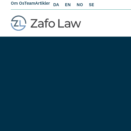
Om Os
Team
Artikler
DA
EN
NO
SE