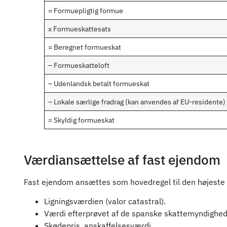
= Formuepligtig formue
x Formueskattesats
= Beregnet formueskat
– Formueskatteloft
– Udenlandsk betalt formueskat
– Lokale særlige fradrag (kan anvendes af EU-residente)
= Skyldig formueskat
Værdiansættelse af fast ejendom
Fast ejendom ansættes som hovedregel til den højeste a
Ligningsværdien (valor catastral).
Værdi efterprøvet af de spanske skattemyndigheder
Skødepris, anskaffelsesværdi.