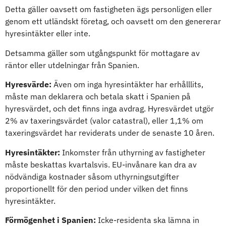
Detta gäller oavsett om fastigheten ägs personligen eller
genom ett utländskt företag, och oavsett om den genererar
hyresintäkter eller inte.
Detsamma gäller som utgångspunkt för mottagare av
räntor eller utdelningar från Spanien.
Hyresvärde:
Även om inga hyresintäkter har erhålllits,
måste man deklarera och betala skatt i Spanien på
hyresvärdet, och det finns inga avdrag. Hyresvärdet utgör
2% av taxeringsvärdet (valor catastral), eller 1,1% om
taxeringsvärdet har reviderats under de senaste 10 åren.
Hyresintäkter:
Inkomster från uthyrning av fastigheter
måste beskattas kvartalsvis. EU-invånare kan dra av
nödvändiga kostnader såsom uthyrningsutgifter
proportionellt för den period under vilken det finns
hyresintäkter.
Förmögenhet i Spanien:
Icke-residenta ska lämna in