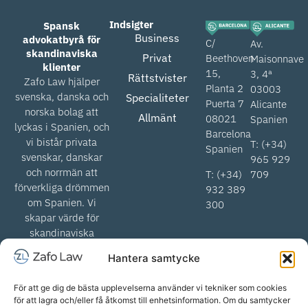
Indsigter
Spansk
Business
advokatbyrå för
C/
Av.
skandinaviska
Privat
Beethoven
Maisonnave
klienter
15,
3, 4ª
Rättstvister
Zafo Law hjälper
Planta 2
03003
svenska, danska och
Specialiteter
Puerta 7
Alicante
norska bolag att
Allmänt
08021
Spanien
lyckas i Spanien, och
Barcelona
vi bistår privata
T: (+34)
Spanien
svenskar, danskar
965 929
och norrmän att
T: (+34)
709
förverkliga drömmen
932 389
om Spanien. Vi
300
skapar värde för
skandinaviska
advokater när vi
Hantera samtycke
hjälper till med att
komma igenom det
För att ge dig de bästa upplevelserna använder vi tekniker som cookies
spanska
för att lagra och/eller få åtkomst till enhetsinformation. Om du samtycker