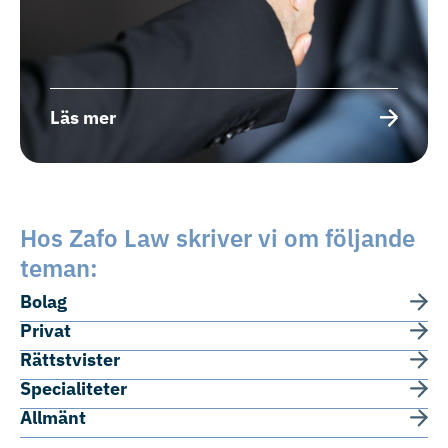
Läs mer
Hos Zafo Law skriver vi om följande
teman:
Bolag
Privat
Rättstvister
Specialiteter
Allmänt