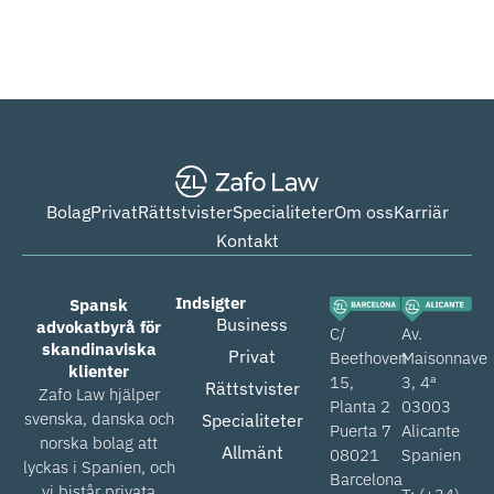
Bolag
Privat
Rättstvister
Specialiteter
Om oss
Karriär
Kontakt
Indsigter
Spansk
Business
advokatbyrå för
C/
Av.
skandinaviska
Privat
Beethoven
Maisonnave
klienter
15,
3, 4ª
Rättstvister
Zafo Law hjälper
Planta 2
03003
svenska, danska och
Specialiteter
Puerta 7
Alicante
norska bolag att
Allmänt
08021
Spanien
lyckas i Spanien, och
Barcelona
vi bistår privata