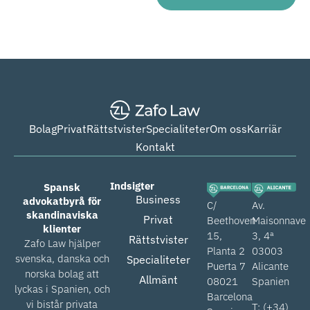
Bolag
Privat
Rättstvister
Specialiteter
Om oss
Karriär
Kontakt
Indsigter
Spansk
Business
advokatbyrå för
C/
Av.
skandinaviska
Privat
Beethoven
Maisonnave
klienter
15,
3, 4ª
Rättstvister
Zafo Law hjälper
Planta 2
03003
svenska, danska och
Specialiteter
Puerta 7
Alicante
norska bolag att
Allmänt
08021
Spanien
lyckas i Spanien, och
Barcelona
vi bistår privata
T: (+34)